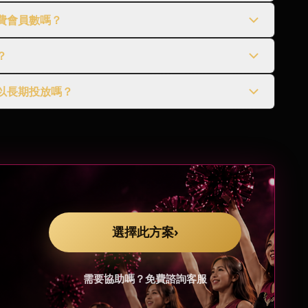
費會員數嗎？
？
以長期投放嗎？
選擇此方案
›
需要協助嗎？免費諮詢客服