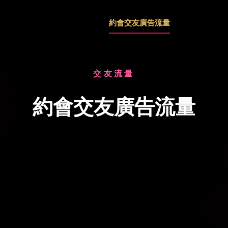
頁
服務特色
適用行業
成人廣告流量
約會交友廣告流量
SEO 代操服務
常
交友流量
約會交友廣告流量
友 App、交友網站或社交平台取得更多註冊與互動嗎？
告方案，協助導入新用戶、增加聊天互動，並觀察哪些
效，讓您逐步優化成效。