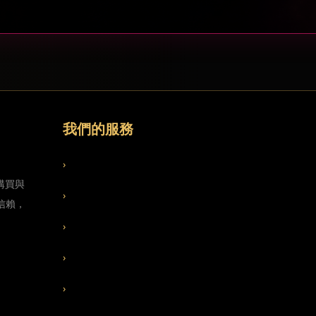
我們的服務
›
服務特色
購買與
›
適用行業
信賴，
›
成人廣告流量
›
約會交友廣告流量
›
SEO 代操服務