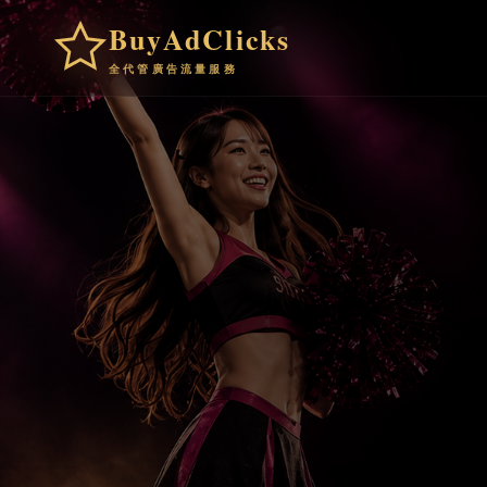
BuyAdClicks
首
全代管廣告流量服務
希望讓您的交
始的月訂閱廣