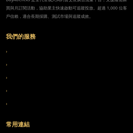
買與月訂閱活動，協助業主快速啟動可追蹤投放。超過 1,000 位客
戶信賴，適合長期採購、測試市場與追蹤成效。
我們的服務
›
服務特色
›
適用行業
›
成人廣告流量
›
約會交友廣告流量
›
SEO 代操服務
常用連結