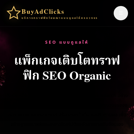
BuyAdClicks
☰
บริการทราฟฟิกโฆษณาแบบดูแลให้ครบวงจร
SEO แบบดูแลให้
แพ็กเกจเติบโตทราฟ
ฟิก SEO Organic
ต้องการให้เว็บไซต์ค่อย ๆ สร้างทราฟฟิก organic search อย่าง
มั่นคงหรือไม่? แพ็กเกจ SEO รายเดือนแบบดูแลให้ครบวงจรของ
เราช่วยวางแผนคอนเทนต์ ปรับแต่งหน้าเว็บ และติดตามผล เพื่อ
สร้างฐานทราฟฟิกระยะยาวโดยไม่ต้องจัดการงานซับซ้อนเอง