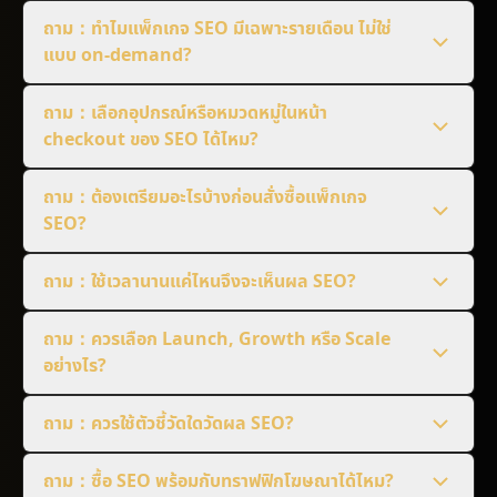
ถาม：ทำไมแพ็กเกจ SEO มีเฉพาะรายเดือน ไม่ใช่
แบบ on-demand?
ถาม：เลือกอุปกรณ์หรือหมวดหมู่ในหน้า
checkout ของ SEO ได้ไหม?
ถาม：ต้องเตรียมอะไรบ้างก่อนสั่งซื้อแพ็กเกจ
SEO?
ถาม：ใช้เวลานานแค่ไหนจึงจะเห็นผล SEO?
ถาม：ควรเลือก Launch, Growth หรือ Scale
อย่างไร?
ถาม：ควรใช้ตัวชี้วัดใดวัดผล SEO?
ถาม：ซื้อ SEO พร้อมกับทราฟฟิกโฆษณาได้ไหม?