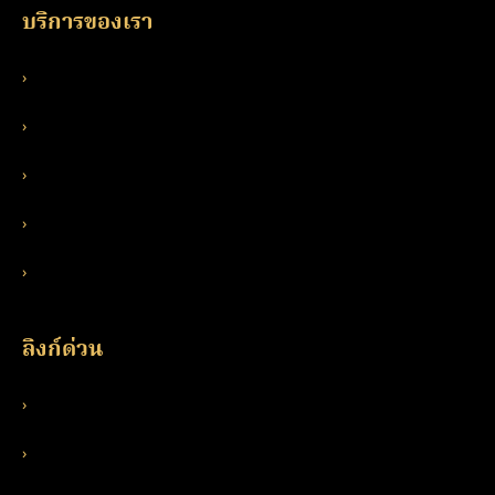
บริการของเรา
›
จุดเด่นบริการ
›
เหมาะกับใคร
›
ทราฟฟิกโฆษณาผู้ใหญ่
›
ทราฟฟิกโฆษณาเดตติ้ง
›
SEO แบบดูแลให้
ลิงก์ด่วน
›
บล็อก
›
คำถามที่พบบ่อย