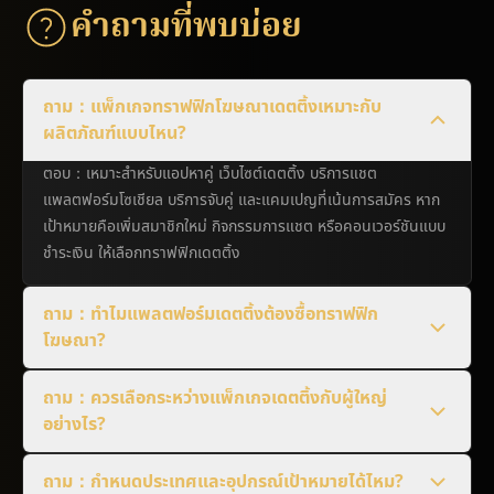
คำถามที่พบบ่อย
ถาม：แพ็กเกจทราฟฟิกโฆษณาเดตติ้งเหมาะกับ
ผลิตภัณฑ์แบบไหน?
ตอบ：เหมาะสำหรับแอปหาคู่ เว็บไซต์เดตติ้ง บริการแชต
แพลตฟอร์มโซเชียล บริการจับคู่ และแคมเปญที่เน้นการสมัคร หาก
เป้าหมายคือเพิ่มสมาชิกใหม่ กิจกรรมการแชต หรือคอนเวอร์ชันแบบ
ชำระเงิน ให้เลือกทราฟฟิกเดตติ้ง
ถาม：ทำไมแพลตฟอร์มเดตติ้งต้องซื้อทราฟฟิก
โฆษณา?
ถาม：ควรเลือกระหว่างแพ็กเกจเดตติ้งกับผู้ใหญ่
อย่างไร?
ถาม：กำหนดประเทศและอุปกรณ์เป้าหมายได้ไหม?