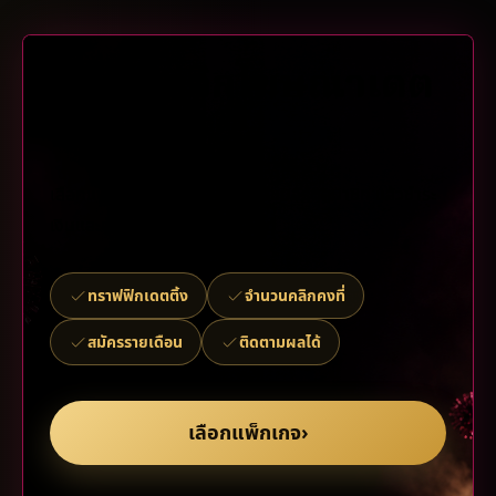
เริ่มซื้อคลิกโฆษณาเดต
ติ้ง
เลือกแพ็กเกจรายเดือน เข้าสู่แดชบอร์ดสมาชิก แล้วชำระ
เงินและตั้งค่าแคมเปญให้เสร็จสิ้น
ทราฟฟิกเดตติ้ง
จำนวนคลิกคงที่
สมัครรายเดือน
ติดตามผลได้
เลือกแพ็กเกจ
›