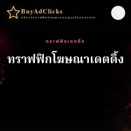
BuyAdClicks
☰
บริการทราฟฟิกโฆษณาแบบดูแลให้ครบวงจร
ทราฟฟิกเดตติ้ง
ทราฟฟิกโฆษณาเดตติ้ง
ต้องการการสมัครและ engagement มากขึ้นสำหรับแอปหาคู่
เว็บไซต์เดตติ้ง หรือแพลตฟอร์มโซเชียลของคุณหรือไม่? แพ็กเกจ
โฆษณารายเดือนที่เริ่มต้นง่ายของเราช่วยดึงผู้ใช้ใหม่ เพิ่ม
กิจกรรมการแชต และดูว่าแหล่งทราฟฟิกหรือกลุ่มผู้ชมใดทำผล
งานดีที่สุด เพื่อให้คุณปรับผลลัพธ์ได้ต่อเนื่อง