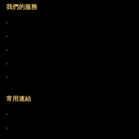
我們的服務
›
服務特色
›
適用行業
›
成人廣告流量
›
約會交友廣告流量
›
SEO 代管服務
常用連結
›
網誌
›
常見問題