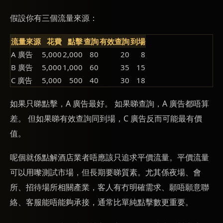
假設你有三個流量來源：
流量來源
花費
點擊
查詢
有效查詢
到場
A 廣告
5,000
2,000
80
20
8
B 廣告
5,000
1,000
60
35
15
C 廣告
5,000
500
40
30
18
如果只睇點擊，A 廣告最好。 如果睇查詢，A 廣告都唔算
差。 但如果睇有效查詢同到場，C 廣告反而可能最有價
值。
呢個就係點解酒店業者唔應該只追求平價流量。平價流量
可以用嚟測試市場，但長期要睇質素。尤其係夜場、會
所、招待場所相關產業，客人有冇明確需求、願唔願意聯
絡、客服能唔能夠承接，通常比單純點擊數更重要。