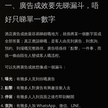
一、廣告成效要先睇漏斗，唔
好只睇單一數字
酒店廣告成效最容易睇錯嘅地方，就係將某一個數字當成
全部答案；真正應該睇嘅，是客人由見到廣告，到查詢、
預約、到場嘅完整路徑。廣告唔係得「點擊」一件事，而
係一條由陌生人變成客人嘅流程。
可以先將廣告成效想像成一個漏斗：
曝光
：有幾多人見到你嘅廣告
點擊
：有幾多人對廣告有興趣並撳入去
停留
：有幾多人入到頁面之後冇即刻離開
查詢
：有幾多人加 WhatsApp、微信、LINE、