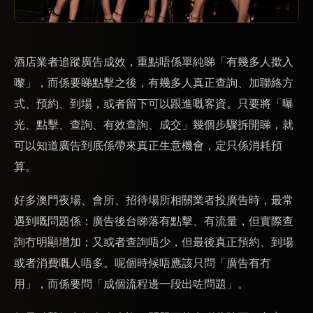
酒店業者追蹤廣告成效，重點唔係單純睇「有幾多人撳入
嚟」，而係要睇點擊之後，有幾多人真正查詢、加聯絡方
式、預約、到場，或者留下可以跟進嘅客資。只要將「曝
光、點擊、查詢、有效查詢、成交」幾個步驟拆開睇，就
可以知道廣告到底係帶來真正生意機會，定只係消耗預
算。
好多澳門夜場、會所、招待場所相關業者投廣告時，最常
遇到嘅問題係：廣告後台睇落有點擊、有流量，但實際查
詢冇明顯增加；又或者查詢唔少，但最後真正預約、到場
或者消費嘅人唔多。呢個時候唔應該只問「廣告有冇
用」，而係要問「成個流程邊一段出咗問題」。