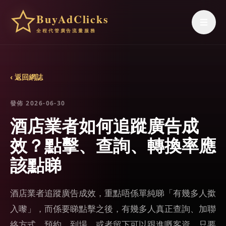
BuyAdClicks
☰
全程代管廣告流量服務
‹ 返回網誌
發佈 2026-06-30
酒店業者如何追蹤廣告成
效？點擊、查詢、轉換率應
該點睇
酒店業者追蹤廣告成效，重點唔係單純睇「有幾多人撳
入嚟」，而係要睇點擊之後，有幾多人真正查詢、加聯
絡方式、預約、到場，或者留下可以跟進嘅客資。只要