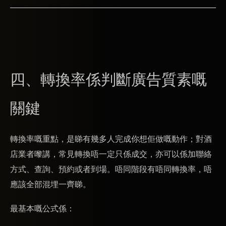
四、轉換率係判斷廣告質素嘅
關鍵
轉換率嘅重點，是睇有幾多人完成你想佢做嘅動作；對酒
店業者嚟講，常見轉換唔一定只係成交，亦可以係加聯絡
方式、查詢、預約或者到場。唔同階段有唔同轉換率，唔
應該全部混埋一齊睇。
最基本嘅公式係：