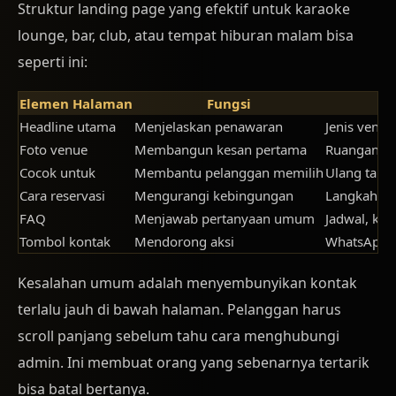
Struktur landing page yang efektif untuk karaoke
lounge, bar, club, atau tempat hiburan malam bisa
seperti ini:
Elemen Halaman
Fungsi
Headline utama
Menjelaskan penawaran
Jenis venue
Foto venue
Membangun kesan pertama
Ruangan, so
Cocok untuk
Membantu pelanggan memilih
Ulang tahun
Cara reservasi
Mengurangi kebingungan
Langkah in
FAQ
Menjawab pertanyaan umum
Jadwal, kap
Tombol kontak
Mendorong aksi
WhatsApp, T
Kesalahan umum adalah menyembunyikan kontak
terlalu jauh di bawah halaman. Pelanggan harus
scroll panjang sebelum tahu cara menghubungi
admin. Ini membuat orang yang sebenarnya tertarik
bisa batal bertanya.