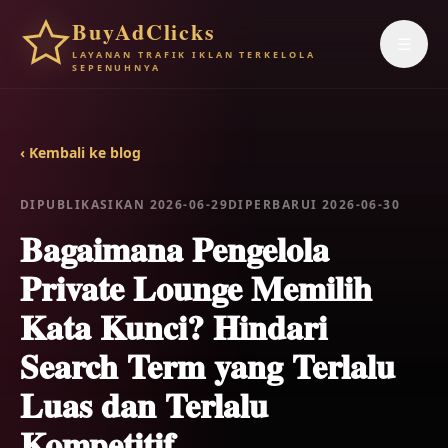
BuyAdClicks
☰
LAYANAN TRAFIK IKLAN TERKELOLA
SEPENUHNYA
‹ Kembali ke blog
DIPUBLIKASIKAN 2026-06-29
DIPERBARUI 2026-06-30
Bagaimana Pengelola
Private Lounge Memilih
Kata Kunci? Hindari
Search Term yang Terlalu
Luas dan Terlalu
Kompetitif