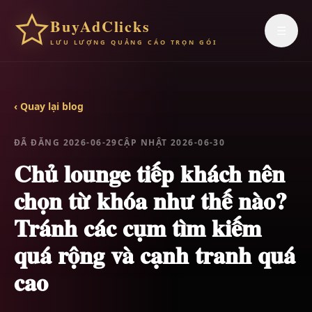
BuyAdClicks
☰
LƯU LƯỢNG QUẢNG CÁO TRỌN GÓI
‹ Quay lại blog
ĐÃ ĐĂNG 2026-06-29
CẬP NHẬT 2026-06-30
Chủ lounge tiếp khách nên
chọn từ khóa như thế nào?
Tránh các cụm tìm kiếm
quá rộng và cạnh tranh quá
cao