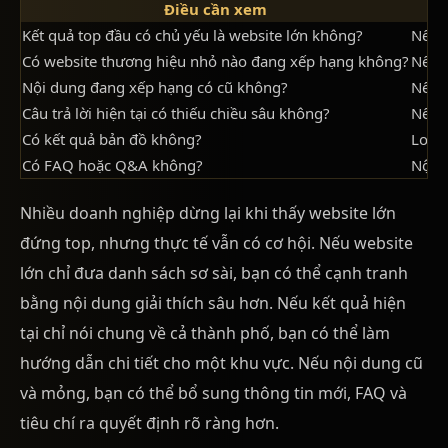
Điều cần xem
Kết quả top đầu có chủ yếu là website lớn không?
Nếu c
Có website thương hiệu nhỏ nào đang xếp hạng không?
Nếu c
Nội dung đang xếp hạng có cũ không?
Nếu c
Câu trả lời hiện tại có thiếu chiều sâu không?
Nếu t
Có kết quả bản đồ không?
Local
Có FAQ hoặc Q&A không?
Nội d
Nhiều doanh nghiệp dừng lại khi thấy website lớn
đứng top, nhưng thực tế vẫn có cơ hội. Nếu website
lớn chỉ đưa danh sách sơ sài, bạn có thể cạnh tranh
bằng nội dung giải thích sâu hơn. Nếu kết quả hiện
tại chỉ nói chung về cả thành phố, bạn có thể làm
hướng dẫn chi tiết cho một khu vực. Nếu nội dung cũ
và mỏng, bạn có thể bổ sung thông tin mới, FAQ và
tiêu chí ra quyết định rõ ràng hơn.