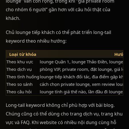
lounge” vẫn còn rộng, trong khi “giá private room
cho nhóm 6 người” gần hơn với câu hỏi thật của
khách.
Chủ lounge tiếp khách có thể phát triển long-tail
keyword theo nhiều hướng:
Loại từ khóa
Hướng
Theo khu vực
lounge Quận 1, lounge Thảo Điền, lounge P
Theo dịch vụ
phòng VIP, private room, đặt lounge, giá lou
Theo tình huống
lounge tiếp khách đối tác, địa điểm gặp khá
Theo so sánh
cách chọn private lounge, xem review loung
Theo câu hỏi
lounge tính giá thế nào, lần đầu đi lounge cần
Long-tail keyword không chỉ phù hợp với bài blog.
Chúng cũng có thể dùng cho trang dịch vụ, trang khu
vực và FAQ. Khi website có nhiều nội dung cùng hỗ