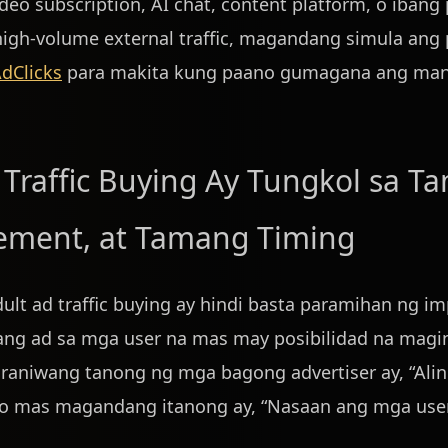
deo subscription, AI chat, content platform, o ibang
igh-volume external traffic, magandang simula ang 
AdClicks
para makita kung paano gumagana ang manag
 Traffic Buying Ay Tungkol sa T
ement, at Tamang Timing
ult ad traffic buying ay hindi basta paramihan ng i
 ang ad sa mga user na mas may posibilidad na magin
raniwang tanong ng mga bagong advertiser ay, “Alin
o mas magandang itanong ay, “Nasaan ang mga user n