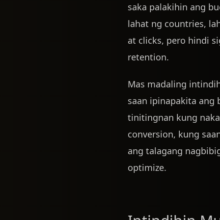
saka palakihin ang 
lahat ng countries, l
at clicks, pero hindi 
retention.
Mas madaling intindih
saan ipinapakita ang 
tinitingnan kung naka
conversion, kung saan 
ang talagang nagbibig
optimize.