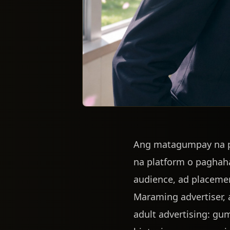
Ang matagumpay na pag
na platform o pagha
audience, ad placemen
Maraming advertiser, a
adult advertising: g