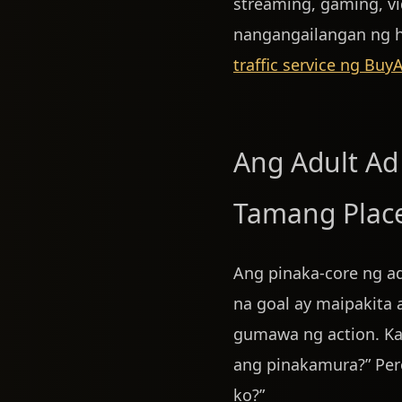
streaming, gaming, vi
nangangailangan ng h
traffic service ng Buy
Ang Adult Ad
Tamang Plac
Ang pinaka-core ng ad
na goal ay maipakita
gumawa ng action. Ka
ang pinakamura?” Per
ko?”