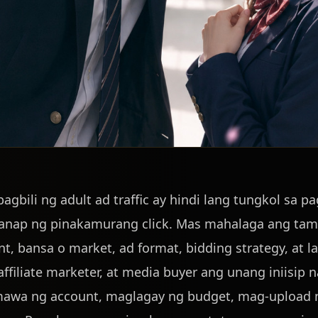
bili ng adult ad traffic ay hindi lang tungkol sa pa
hanap ng pinakamurang click. Mas mahalaga ang ta
t, bansa o market, ad format, bidding strategy, at l
ffiliate marketer, at media buyer ang unang iniisip 
umawa ng account, maglagay ng budget, mag-upload ng