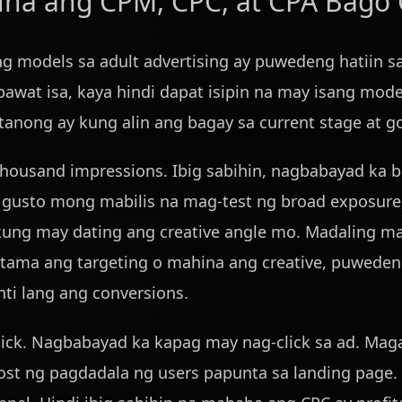
una ang CPM, CPC, at CPA Bago
g models sa adult advertising ay puwedeng hatiin sa
bawat isa, kaya hindi dapat isipin na may isang mode
anong ay kung alin ang bagay sa current stage at g
housand impressions. Ibig sabihin, nagbabayad ka b
g gusto mong mabilis na mag-test ng broad exposur
kung may dating ang creative angle mo. Madaling m
 tama ang targeting o mahina ang creative, puwede
ti lang ang conversions.
lick. Nagbabayad ka kapag may nag-click sa ad. Mag
st ng pagdadala ng users papunta sa landing page. 