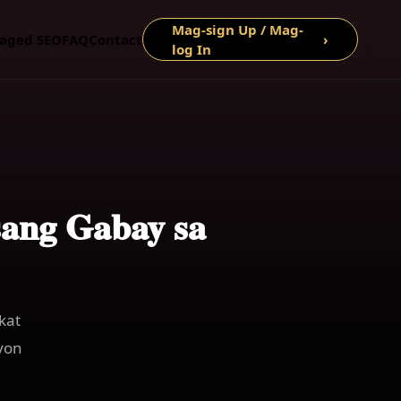
Mag-sign Up / Mag-
aged SEO
FAQ
Contact
›
log In
Isang Gabay sa
kat
yon