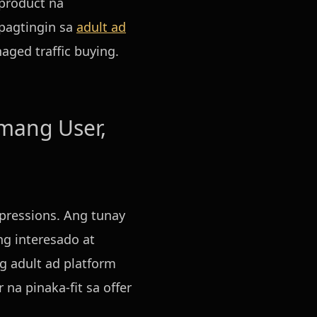
 product na
pagtingin sa
adult ad
ed traffic buying.
amang User,
mpressions. Ang tunay
g interesado at
g adult ad platform
a pinaka-fit sa offer