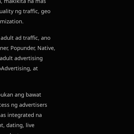
, makikita na mas
lity ng traffic, geo
imization.
dult ad traffic, ano
ner, Popunder, Native,
adult advertising
oAdvertising, at
bukan ang bawat
ess ng advertisers
as integrated na
 dating, live