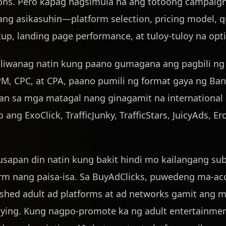
ions. Pero kapag nagsimula na ang totoong campaign
ng asikasuhin—platform selection, pricing model, qua
tup, landing page performance, at tuloy-tuloy na opt
apaliwanag natin kung paano gumagana ang pagbili ng a
PM, CPC, at CPA, paano pumili ng format gaya ng Ban
ilan sa mga matagal nang ginagamit na international 
 ang ExoClick, TrafficJunky, TrafficStars, JuicyAds, Er
sapan din natin kung bakit hindi mo kailangang su
orm nang paisa-isa. Sa BuyAdClicks, puwedeng ma-acc
shed adult ad platforms at ad networks gamit ang m
ing. Kung nagpo-promote ka ng adult entertainment,