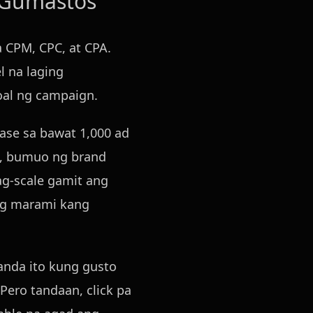
 Gumastos
 CPM, CPC, at CPA.
l na laging
oal ng campaign.
ase sa bawat 1,000 ad
e, bumuo ng brand
ag-scale gamit ang
ng marami kang
anda ito kung gusto
Pero tandaan, click pa