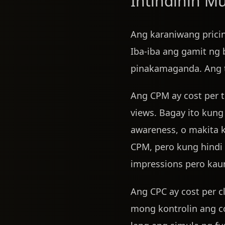
Intindihin M
Ang karaniwang pricin
Iba-iba ang gamit ng 
pinakamaganda. Ang t
Ang CPM ay cost per t
views. Bagay ito kun
awareness, o makita 
CPM, pero kung hindi
impressions pero kaun
Ang CPC ay cost per c
mong kontrolin ang co