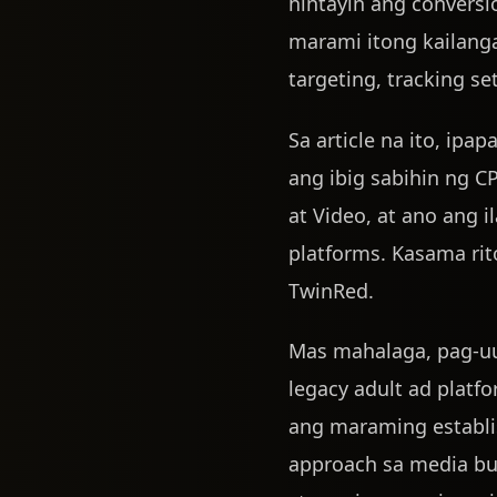
hintayin ang convers
marami itong kailanga
targeting, tracking se
Sa article na ito, ip
ang ibig sabihin ng C
at Video, at ano ang 
platforms. Kasama rito
TwinRed.
Mas mahalaga, pag-uu
legacy adult ad platf
ang maraming establi
approach sa media buy